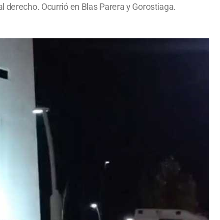
l derecho. Ocurrió en Blas Parera y Gorostiaga.