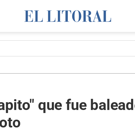
rapito" que fue balea
moto