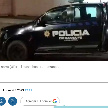
nsiva (UTI) del nuevo hospital Iturraspe.
Lunes 6.3.2023
12:19
+ Agregar El Litoral en