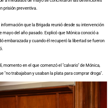
donde a mediados de mayo se concretaron las detenciones
en prisión preventiva.
a información que la Brigada reunió desde su intervención
 de mayo del año pasado. Explicó que Mónica conoció a
ó embarazada y cuando él recuperó la libertad se fueron
ó.
 allí, momento en el que comenzó el "calvario" de Mónica,
ue "no trabajaban y usaban la plata para comprar droga".