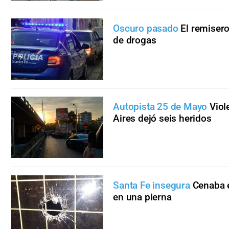
Oscuro pasado
El remiser
de drogas
Autopista 25 de Mayo
Viol
Aires dejó seis heridos
Santa Fe insegura
Cenaba e
en una pierna