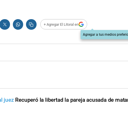
+ Agregar El Litoral en
Agregar a tus medios preferi
l juez
Recuperó la libertad la pareja acusada de mata