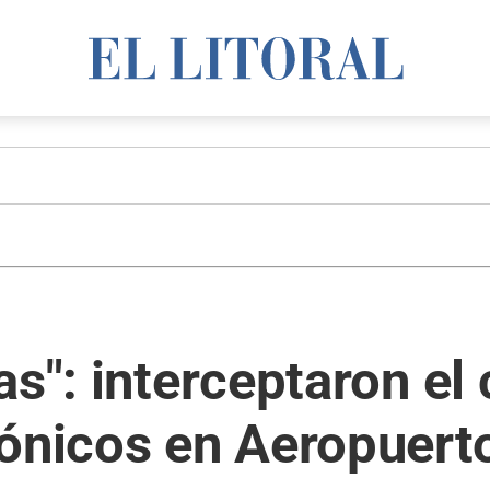
as": interceptaron e
rónicos en Aeropuert