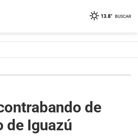
13.8°
BUSCAR
l contrabando de
o de Iguazú