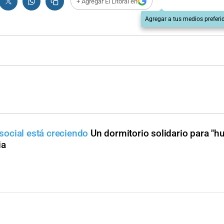
+ Agregar El Litoral en
Agregar a tus medios preferi
ocial está creciendo
Un dormitorio solidario para "hu
ia