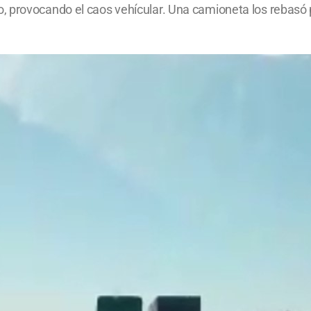
, provocando el caos vehícular. Una camioneta los rebasó 