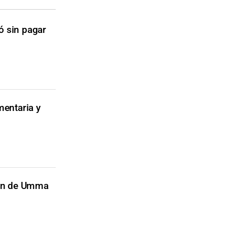
gó sin pagar
mentaria y
imen de Umma