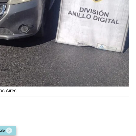
os Aires.
gle