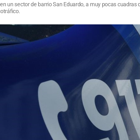
en un sector de barrio San Eduardo, a muy pocas cuadras d
otráfico.