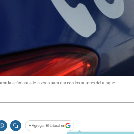
varon las cámaras de la zona para dar con los autores del ataque.
+ Agregar El Litoral en