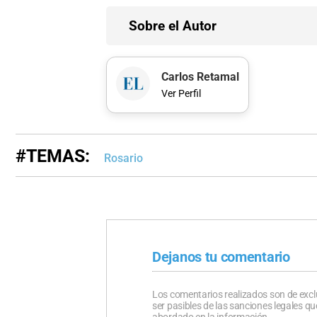
Sobre el Autor
Carlos Retamal
Ver Perfil
#TEMAS:
Rosario
Dejanos tu comentario
Los comentarios realizados son de excl
ser pasibles de las sanciones legales 
abordado en la información.