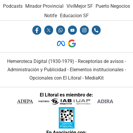
Podcasts
Mirador Provincial
VivíMejor SF
Puerto Negocios
Notife
Educacion SF
Hemeroteca Digital (1930-1979)
-
Receptorías de avisos
-
Administración y Publicidad
-
Elementos institucionales
-
Opcionales con El Litoral
-
MediaKit
El Litoral es miembro de:
En Asociación con: