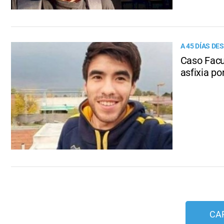
A 45 DÍAS D
Caso Facu
asfixia p
CA