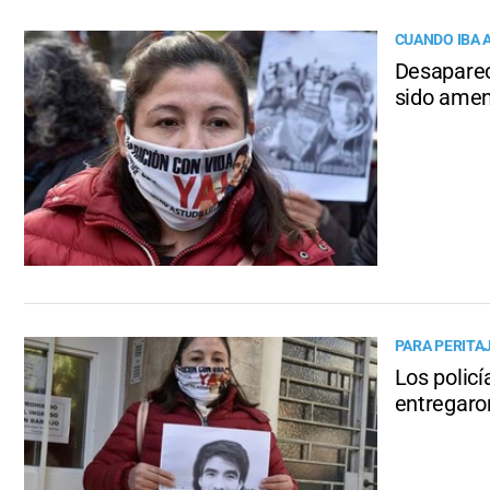
CUANDO IBA 
Desaparec
sido ame
PARA PERITA
Los policí
entregaro