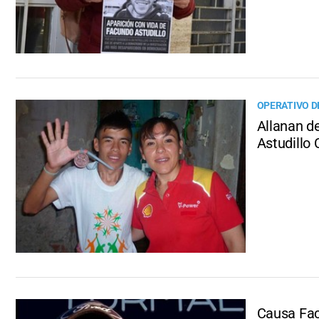
OPERATIVO D
Allanan d
Astudillo 
Causa Facu