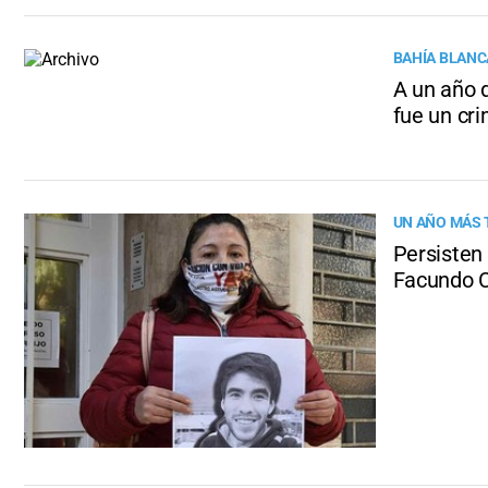
BAHÍA BLANC
A un año d
fue un cr
UN AÑO MÁS 
Persisten
Facundo C