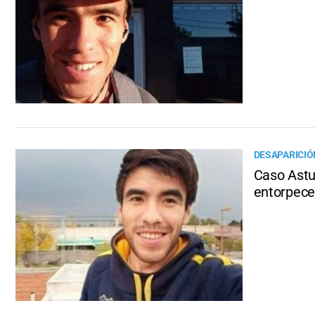
DESAPARICIÓ
Caso Astud
entorpece