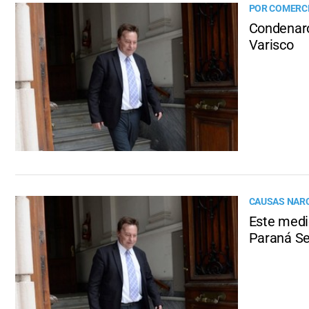
POR COMERC
Condenaro
Varisco
CAUSAS NARC
Este medio
Paraná Se