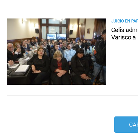
JUICIO EN P
Celis adm
Varisco a
CA