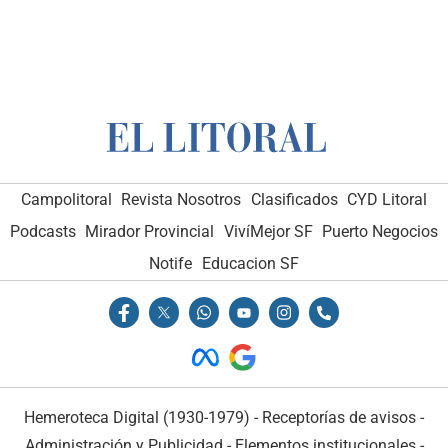
Campolitoral
Revista Nosotros
Clasificados
CYD Litoral
Podcasts
Mirador Provincial
VivíMejor SF
Puerto Negocios
Notife
Educacion SF
Hemeroteca Digital (1930-1979)
-
Receptorías de avisos
-
Administración y Publicidad
-
Elementos institucionales
-