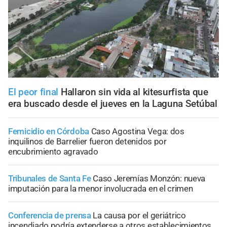
El peor final
Hallaron sin vida al kitesurfista que
era buscado desde el jueves en la Laguna Setúbal
Femicidio en Córdoba
Caso Agostina Vega: dos
inquilinos de Barrelier fueron detenidos por
encubrimiento agravado
Tribunales de Santa Fe
Caso Jeremías Monzón: nueva
imputación para la menor involucrada en el crimen
Conferencia de prensa
La causa por el geriátrico
incendiado podría extenderse a otros establecimientos