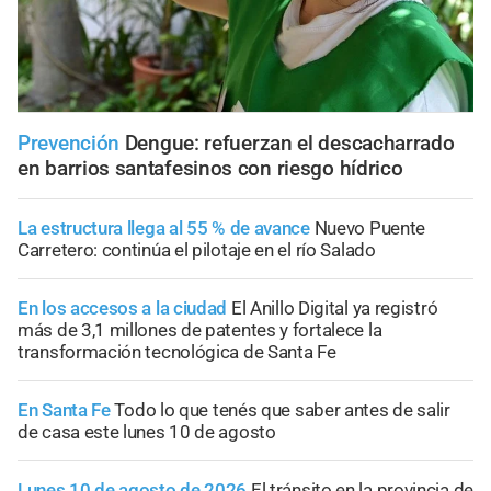
Prevención
Dengue: refuerzan el descacharrado
en barrios santafesinos con riesgo hídrico
La estructura llega al 55 % de avance
Nuevo Puente
Carretero: continúa el pilotaje en el río Salado
En los accesos a la ciudad
El Anillo Digital ya registró
más de 3,1 millones de patentes y fortalece la
transformación tecnológica de Santa Fe
En Santa Fe
Todo lo que tenés que saber antes de salir
de casa este lunes 10 de agosto
Lunes 10 de agosto de 2026
El tránsito en la provincia de