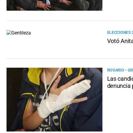
ELECCIONES 
Votó Anit
ROSARIO - G
Las candi
denuncia p