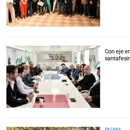
Con eje en
santafesi
EN CABA