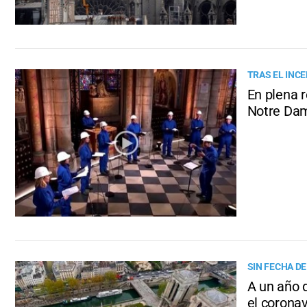
TRAS EL INC
En plena r
Notre Da
SIN FECHA DE
A un año 
el coronav