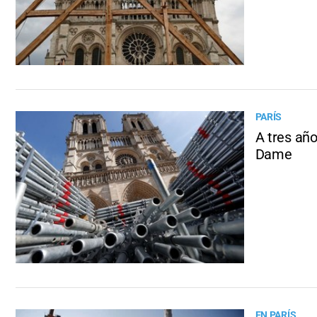
PARÍS
A tres año
Dame
EN PARÍS