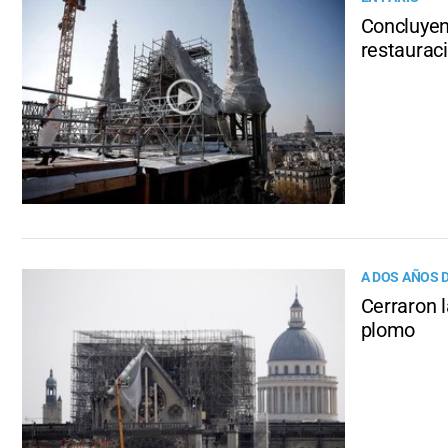
Concluyen
restaurac
A DOS AÑOS 
Cerraron 
plomo