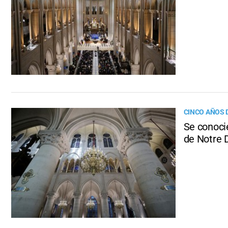
CINCO AÑOS 
Se conoci
de Notre