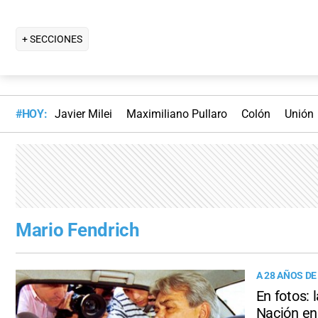
+ SECCIONES
#HOY:
Javier Milei
Maximiliano Pullaro
Colón
Unión
Mario Fendrich
A 28 AÑOS D
En fotos: 
Nación en