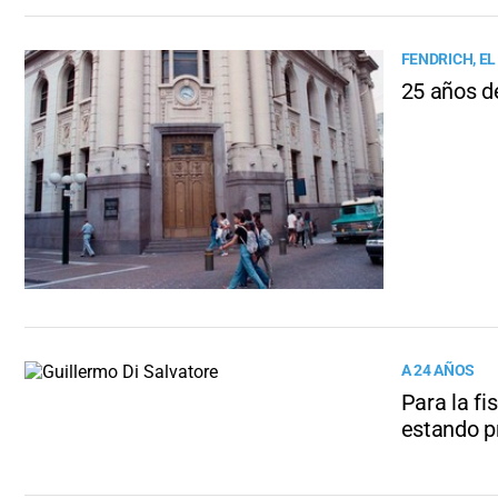
FENDRICH, EL
25 años de
A 24 AÑOS
Para la fi
estando p