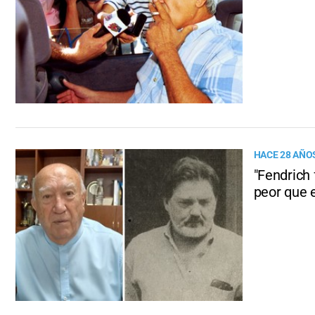
HACE 28 AÑO
"Fendrich 
peor que 