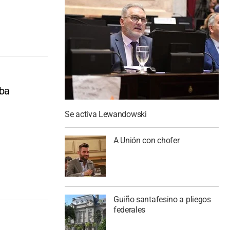
uba
Se activa Lewandowski
A Unión con chofer
Guiño santafesino a pliegos
federales