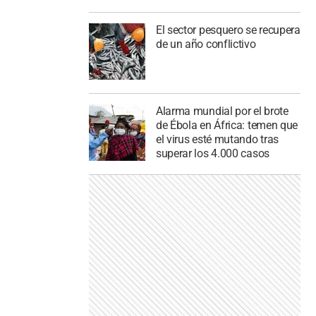
El sector pesquero se recupera
de un año conflictivo
Alarma mundial por el brote
de Ébola en África: temen que
el virus esté mutando tras
superar los 4.000 casos