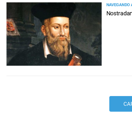
NAVEGANDO A
Nostradam
CA