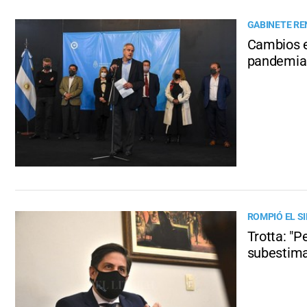
GABINETE R
Cambios e
pandemia
ROMPIÓ EL SI
Trotta: "P
subestima