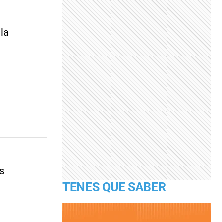
 la
es
TENES QUE SABER