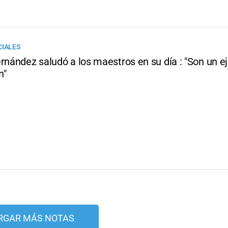
CIALES
ernández saludó a los maestros en su día : "Son un 
n"
RGAR MÁS NOTAS