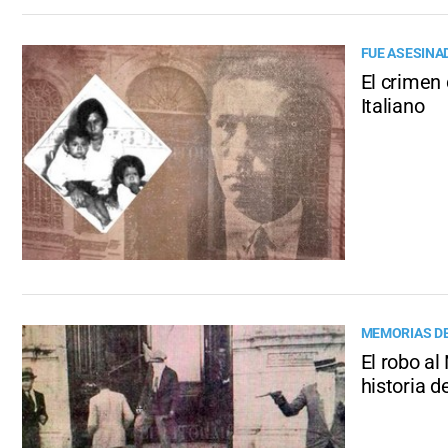
FUE ASESINA
El crimen 
Italiano
MEMORIAS DE
El robo al
historia d