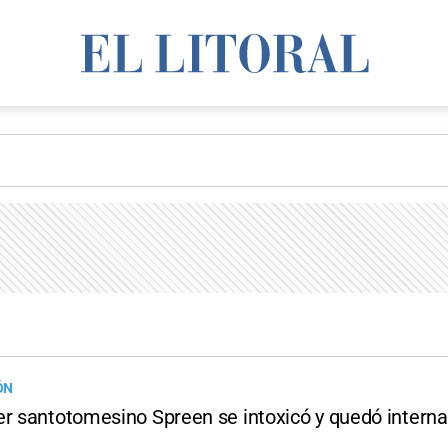
ÓN
er santotomesino Spreen se intoxicó y quedó intern