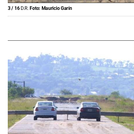
3
/
16
D.R.
Foto:
Mauricio Garín