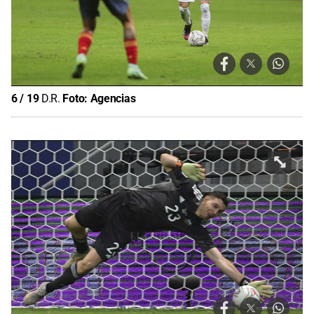
6
/
19
D.R.
Foto:
Agencias