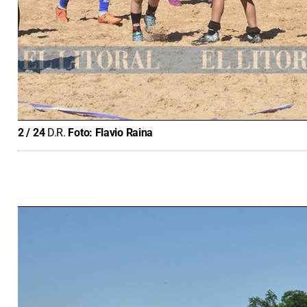
2
/
24
D.R.
Foto:
Flavio Raina