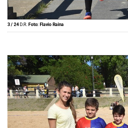
3
/
24
D.R.
Foto:
Flavio Raina