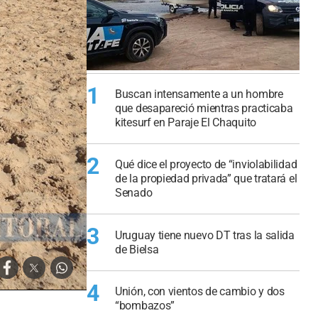
1
Buscan intensamente a un hombre
que desapareció mientras practicaba
kitesurf en Paraje El Chaquito
2
Qué dice el proyecto de “inviolabilidad
de la propiedad privada” que tratará el
Senado
3
Uruguay tiene nuevo DT tras la salida
de Bielsa
4
Unión, con vientos de cambio y dos
“bombazos”