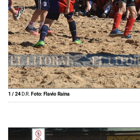
1
/
24
D.R.
Foto:
Flavio Raina