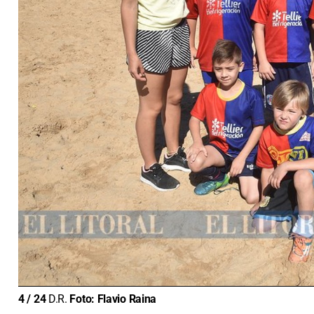
4
/
24
D.R.
Foto:
Flavio Raina