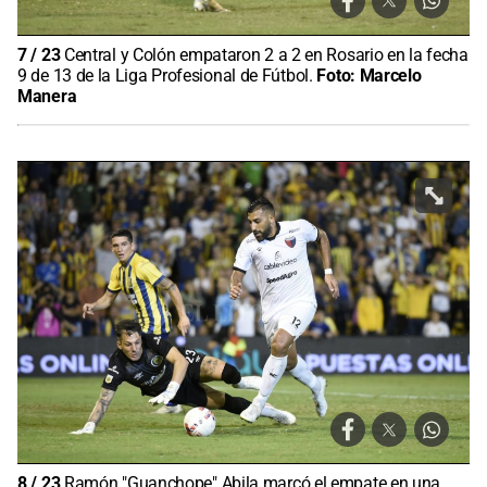
7
/
23
Central y Colón empataron 2 a 2 en Rosario en la fecha
9 de 13 de la Liga Profesional de Fútbol.
Foto:
Marcelo
Manera
8
/
23
Ramón "Guanchope" Abila marcó el empate en una