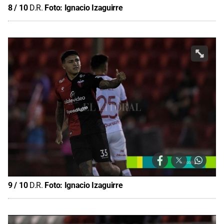
8
/
10
D.R.
Foto:
Ignacio Izaguirre
9
/
10
D.R.
Foto:
Ignacio Izaguirre