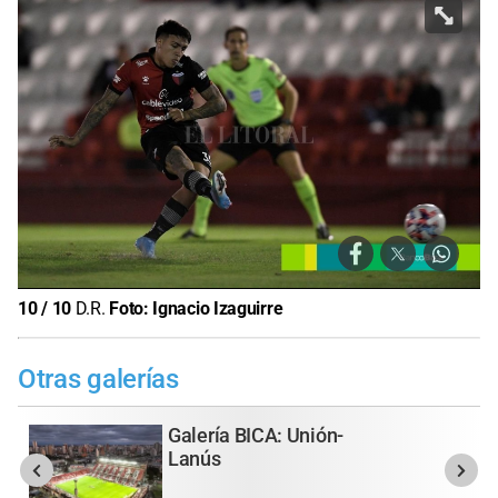
10
/
10
D.R.
Foto:
Ignacio Izaguirre
Otras galerías
Galería BICA: Unión-
Lanús