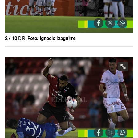
2
/
10
D.R.
Foto:
Ignacio Izaguirre