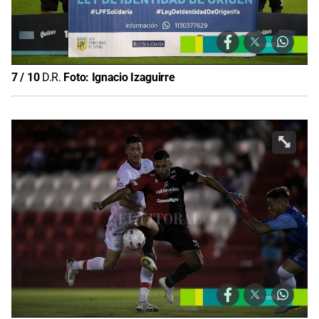
7
/
10
D.R.
Foto:
Ignacio Izaguirre