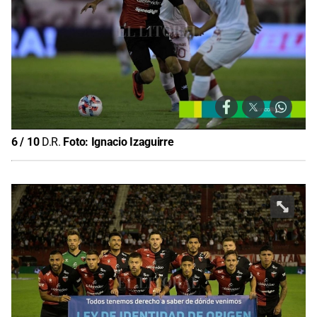
6
/
10
D.R.
Foto:
Ignacio Izaguirre