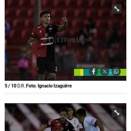
5
/
10
D.R.
Foto:
Ignacio Izaguirre