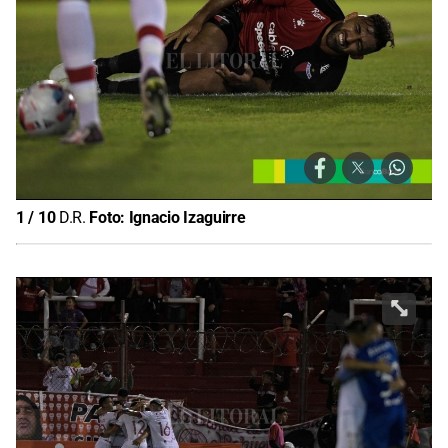
1
/
10
D.R.
Foto:
Ignacio Izaguirre