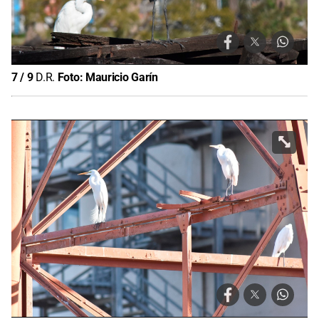
7
/
9
D.R.
Foto:
Mauricio Garín