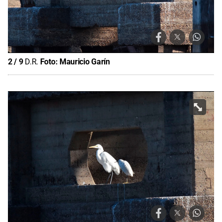
2
/
9
D.R.
Foto:
Mauricio Garín