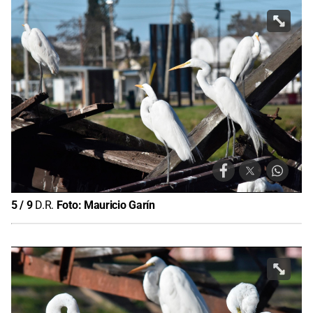
5
/
9
D.R.
Foto:
Mauricio Garín