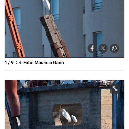
1
/
9
D.R.
Foto:
Mauricio Garín