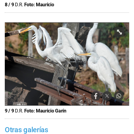
8
/
9
D.R.
Foto:
Mauricio
9
/
9
D.R.
Foto:
Mauricio Garín
Otras galerías