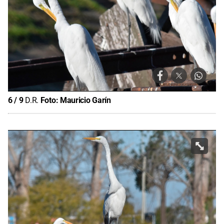
6
/
9
D.R.
Foto:
Mauricio Garín