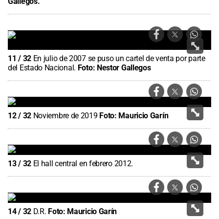
Gallegos.
11
/
32
En julio de 2007 se puso un cartel de venta por parte
del Estado Nacional.
Foto:
Nestor Gallegos
12
/
32
Noviembre de 2019
Foto:
Mauricio Garín
13
/
32
El hall central en febrero 2012.
14
/
32
D.R.
Foto:
Mauricio Garín