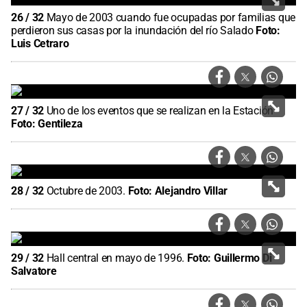
26
/
32
Mayo de 2003 cuando fue ocupadas por familias que
perdieron sus casas por la inundación del río Salado
Foto:
Luis Cetraro
27
/
32
Uno de los eventos que se realizan en la Estación
Foto:
Gentileza
28
/
32
Octubre de 2003.
Foto:
Alejandro Villar
29
/
32
Hall central en mayo de 1996.
Foto:
Guillermo Di
Salvatore