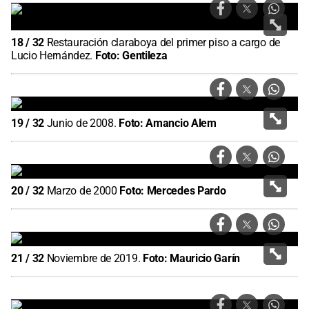
18
/
32
Restauración claraboya del primer piso a cargo de
Lucio Hernández.
Foto:
Gentileza
19
/
32
Junio de 2008.
Foto:
Amancio Alem
20
/
32
Marzo de 2000
Foto:
Mercedes Pardo
21
/
32
Noviembre de 2019.
Foto:
Mauricio Garín