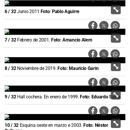
6
/
32
Junio 2011
Foto:
Pablo Aguirre
7
/
32
Febrero de 2001.
Foto:
Amancio Alem
8
/
32
Noviembre de 2019.
Foto:
Mauricio Garín
9
/
32
Hall cochera. En enero de 1999.
Foto:
Eduardo Salva
10
/
32
Esquina oeste en marzo e 2003.
Foto:
Néstor