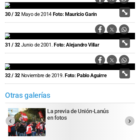
30
/
32
Mayo de 2014
Foto:
Mauricio Garín
31
/
32
Junio de 2001.
Foto:
Alejandro Villar
32
/
32
Noviembre de 2019.
Foto:
Pablo Aguirre
Otras galerías
La previa de Unión-Lanús
en fotos