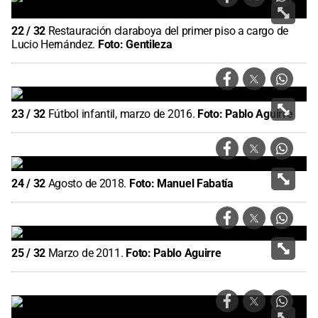
22
/
32
Restauración claraboya del primer piso a cargo de
Lucio Hernández.
Foto:
Gentileza
23
/
32
Fútbol infantil, marzo de 2016.
Foto:
Pablo Aguirre
24
/
32
Agosto de 2018.
Foto:
Manuel Fabatía
25
/
32
Marzo de 2011.
Foto:
Pablo Aguirre