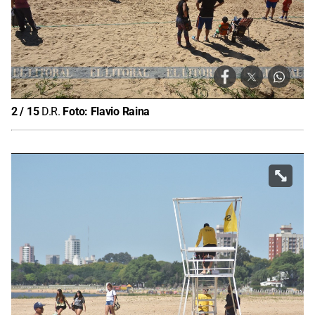
2
/
15
D.R.
Foto:
Flavio Raina