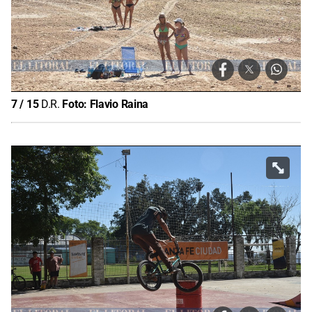
7
/
15
D.R.
Foto:
Flavio Raina