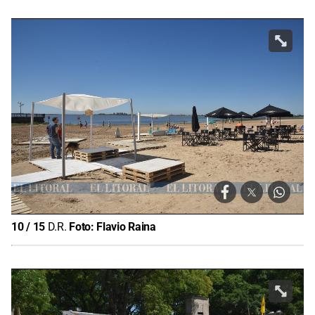
10
/
15
D.R.
Foto:
Flavio Raina