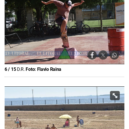
6
/
15
D.R.
Foto:
Flavio Raina