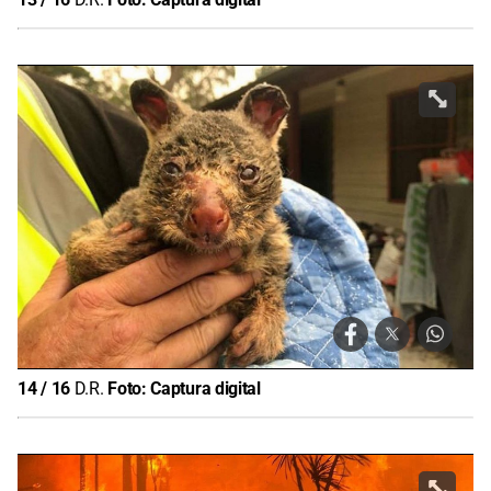
14
/
16
D.R.
Foto:
Captura digital