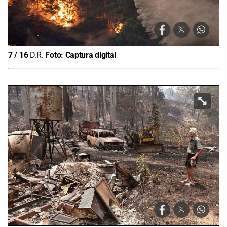
7
/
16
D.R.
Foto:
Captura digital