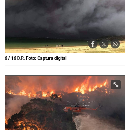
6
/
16
D.R.
Foto:
Captura digital