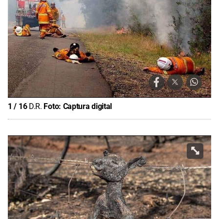
1
/
16
D.R.
Foto:
Captura digital