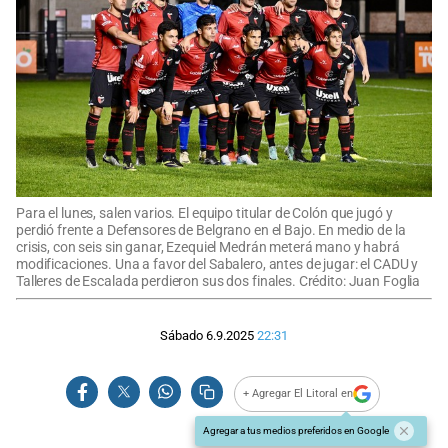
Para el lunes, salen varios. El equipo titular de Colón que jugó y
perdió frente a Defensores de Belgrano en el Bajo. En medio de la
crisis, con seis sin ganar, Ezequiel Medrán meterá mano y habrá
modificaciones. Una a favor del Sabalero, antes de jugar: el CADU y
Talleres de Escalada perdieron sus dos finales. Crédito: Juan Foglia
Sábado 6.9.2025
22:31
+ Agregar El Litoral en
Agregar a tus medios preferidos en Google