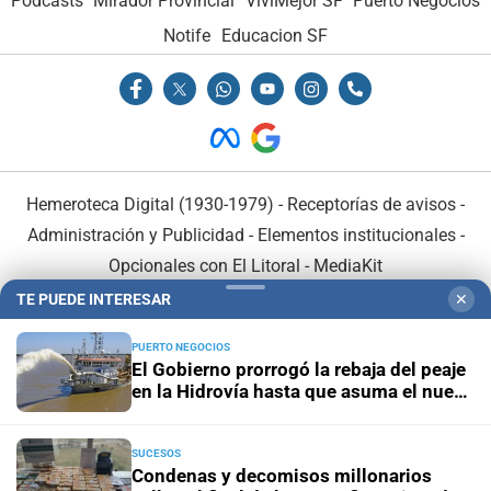
Podcasts
Mirador Provincial
VivíMejor SF
Puerto Negocios
Notife
Educacion SF
Hemeroteca Digital (1930-1979)
-
Receptorías de avisos
-
Administración y Publicidad
-
Elementos institucionales
-
Opcionales con El Litoral
-
MediaKit
TE PUEDE INTERESAR
✕
El Litoral es miembro de:
PUERTO NEGOCIOS
El Gobierno prorrogó la rebaja del peaje
en la Hidrovía hasta que asuma el nuevo
concesionario
SUCESOS
En Asociación con:
Condenas y decomisos millonarios