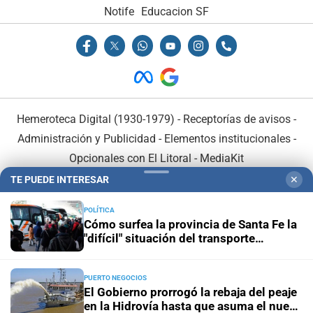
Notife
Educacion SF
Hemeroteca Digital (1930-1979)
-
Receptorías de avisos
-
Administración y Publicidad
-
Elementos institucionales
-
Opcionales con El Litoral
-
MediaKit
TE PUEDE INTERESAR
✕
El Litoral es miembro de:
POLÍTICA
Cómo surfea la provincia de Santa Fe la
"difícil" situación del transporte
interurbano
PUERTO NEGOCIOS
En Asociación con:
El Gobierno prorrogó la rebaja del peaje
en la Hidrovía hasta que asuma el nuevo