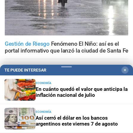
Gestión de Riesgo
Fenómeno El Niño: así es el
portal informativo que lanzó la ciudad de Santa Fe
En Santa Fe
Todo lo que tenés que saber antes de salir
TE PUEDE INTERESAR
✕
de casa en Santa Fe este viernes 7 de agosto
ECONOMÍA
Viernes 7 de agosto de 2026
El tránsito en la provincia
En cuánto quedó el valor que anticipa la
de Santa Fe; la información minuto a minuto
inflación nacional de julio
Aceleran el recambio de la flota
Santa Fe renovó más de
ECONOMÍA
70 colectivos y el 40% del servicio ya se presta con
Así cerró el dólar en los bancos
unidades modernizadas
argentinos este viernes 7 de agosto