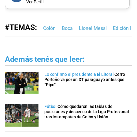
Ver Perfil
#TEMAS:
Colón
Boca
Lionel Messi
Edición Im
Además tenés que leer:
Lo confirmó el presidente a El Litoral
Cerro
Porteño va por un DT paraguayo antes que
“Pipo”
Fútbol
Cómo quedaron las tablas de
posiciones y descenso de la Liga Profesional
tras los empates de Colón y Unión