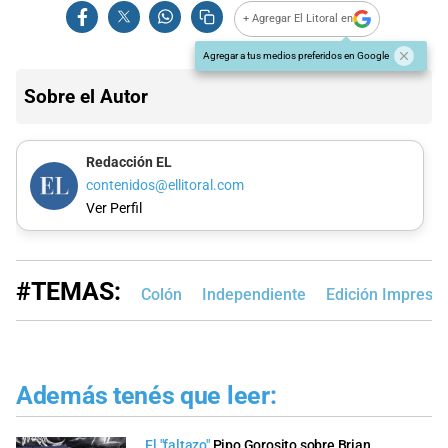
+ Agregar El Litoral en
Agregar a tus medios preferidos en Google
Sobre el Autor
Redacción EL
contenidos@ellitoral.com
Ver Perfil
#TEMAS:
Colón
Independiente
Edición Impresa
Además tenés que leer:
El "faltazo"
Pipo Gorosito sobre Brian