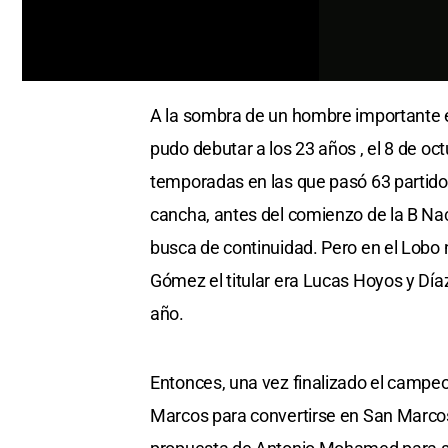
Cargando anuncio
0
of
A la sombra de un hombre importante e
17
seconds
Volume
pudo debutar a los 23 años , el 8 de oc
0%
temporadas en las que pasó 63 partido
cancha, antes del comienzo de la B Na
busca de continuidad. Pero en el Lobo
Gómez el titular era Lucas Hoyos y Día
año.
Entonces, una vez finalizado el campeon
Marcos para convertirse en San Marcos: