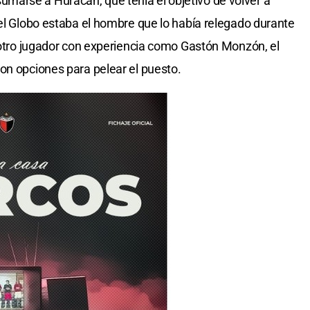
arse a Huracán, que tenía el objetivo de volver a
del Globo estaba el hombre que lo había relegado durante
a otro jugador con experiencia como Gastón Monzón, el
on opciones para pelear el puesto.