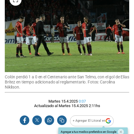
Colón perdió 1 a 0 en el Centenario ante San Telmo, con el gol de Elías
Brítez en tiempo adicionado al reglamentario. Fotos: Carolina
Niklison.
Martes 15.4.2025
0:07
Actualizado al
Martes 15.4.2025
2:11
hs
+ Agregar El Litoral en
Agregar a tus medios preferidos en Google