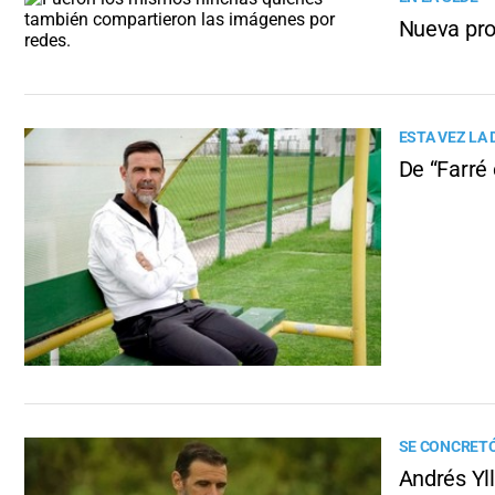
Nueva pro
ESTA VEZ LA 
De “Farré 
SE CONCRETÓ
Andrés Yll