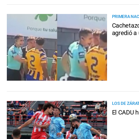
PRIMERA NA
Cachetazo
agredió a 
LOS DE ZÁRAT
El CADU hi