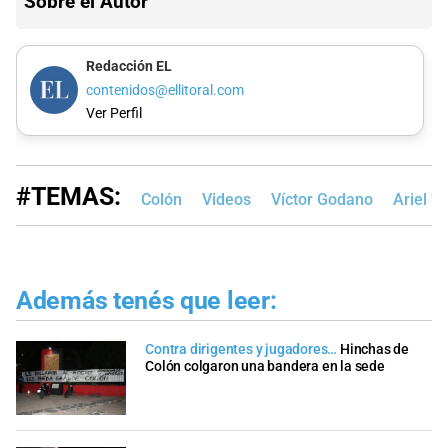
Sobre el Autor
Redacción EL
contenidos@ellitoral.com
Ver Perfil
#TEMAS:
Colón
Videos
Víctor Godano
Ariel "
Además tenés que leer:
Contra dirigentes y jugadores…
Hinchas de
Colón colgaron una bandera en la sede