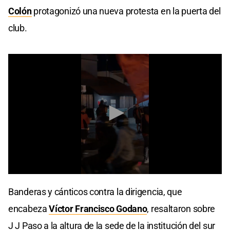
Colón
protagonizó una nueva protesta en la puerta del
club.
0
seconds
Banderas y cánticos contra la dirigencia, que
of
4
encabeza
Víctor Francisco Godano
, resaltaron sobre
seconds
J J Paso a la altura de la sede de la institución del sur