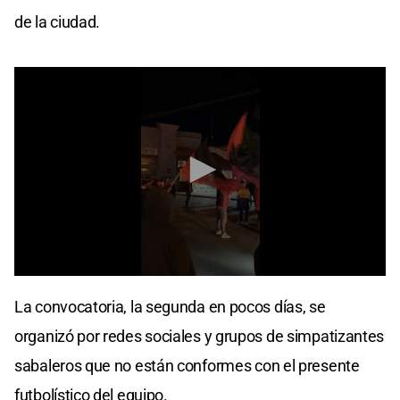
de la ciudad.
0
seconds
La convocatoria, la segunda en pocos días, se
of
13
organizó por redes sociales y grupos de simpatizantes
seconds
sabaleros que no están conformes con el presente
futbolístico del equipo.