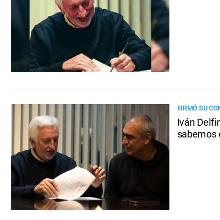
FIRMÓ SU CO
Iván Delfi
sabemos q