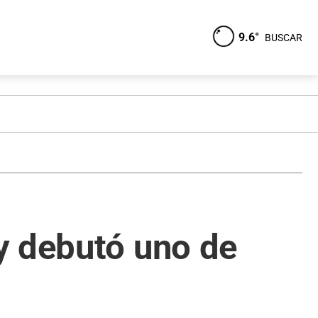
9.6°
BUSCAR
y debutó uno de