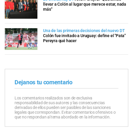
llevar a Colón al lugar que merece estar, nada
más"
Una de las primeras decisiones del nuevo DT
Colón fue invitado a Uruguay: define el "Pata"
Pereyra qué hacer
Dejanos tu comentario
Los comentarios realizados son de exclusiva
responsabilidad de sus autores y las consecuencias
derivadas de ellos pueden ser pasibles de las sanciones
legales que correspondan. Evitar comentarios ofensivos o
que no respondan al tema abordado en la información.