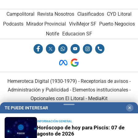
Campolitoral
Revista Nosotros
Clasificados
CYD Litoral
Podcasts
Mirador Provincial
VivíMejor SF
Puerto Negocios
Notife
Educacion SF
Hemeroteca Digital (1930-1979)
-
Receptorías de avisos
-
Administración y Publicidad
-
Elementos institucionales
-
Opcionales con El Litoral
-
MediaKit
TE PUEDE INTERESAR
✕
El Litoral es miembro de:
INFORMACIÓN GENERAL
Horóscopo de hoy para Piscis: 07 de
agosto de 2026