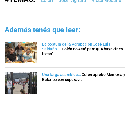
Colón
José Vignatti
Víctor Godano
A
Además tenés que leer:
La postura de la Agrupación José Luis
Saldaño…
“Colón no está para que haya cinco
listas”
Una larga asamblea…
Colón aprobó Memoria y
Balance con superávit