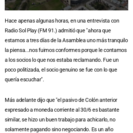
0
seconds
Hace apenas algunas horas, en una entrevista con
of
4
Radio Sol Play (FM 91.) admitió que "ahora que
minutes,
19
estamos a tres días de la Asamblea uno más tranquilo
seconds
la piensa...nos fuimos conformes porque le contamos
a los socios lo que nos estaba reclamando. Fue un
poco politizada, el socio genuino se fue con lo que
quería escuchar".
Más adelante dijo que "el pasivo de Colón anterior
expresado a moneda corriente al 30/6 es bastante
similar, se hizo un buen trabajo para achicarlo, no
solamente pagando sino negociando. Es un año