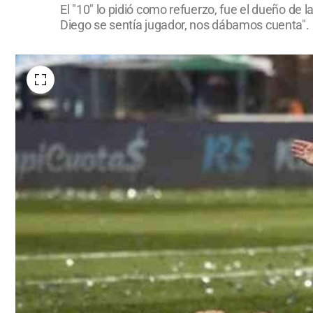
El "10" lo pidió como refuerzo, fue el dueño de
Diego se sentía jugador, nos dábamos cuenta"