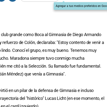
Agregar a tus medios preferidos en Goo
n club grande como Boca al Gimnasia de Diego Armando
 refuerzo de Colón, declaraba: "Estoy contento de venir a
ero lindo. Conocí el grupo, es muy bueno. Tenemos muy
 mucho. Maradona siempre tuvo conmigo mucha
én me citó a la Selección. Su llamado fue fundamental.
astián Méndez) que venía a Gimnasia".
irtió en un pilar de la defensa de Gimnasia e incluso
a trayectoria del "histórico" Lucas Licht (en ese momento, el
n el carril izquierdo).