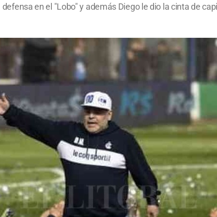
 la defensa en el "Lobo" y además Diego le dio la cinta de c
.