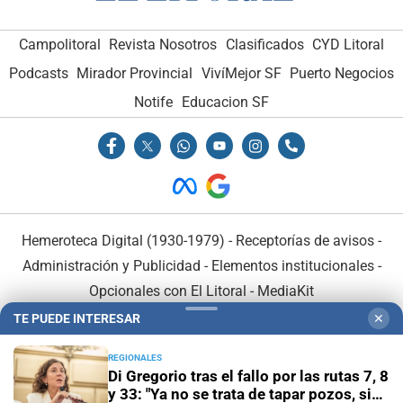
Campolitoral
Revista Nosotros
Clasificados
CYD Litoral
Podcasts
Mirador Provincial
VivíMejor SF
Puerto Negocios
Notife
Educacion SF
Hemeroteca Digital (1930-1979)
-
Receptorías de avisos
-
Administración y Publicidad
-
Elementos institucionales
-
Opcionales con El Litoral
-
MediaKit
TE PUEDE INTERESAR
✕
El Litoral es miembro de:
REGIONALES
Di Gregorio tras el fallo por las rutas 7, 8
y 33: "Ya no se trata de tapar pozos, sino