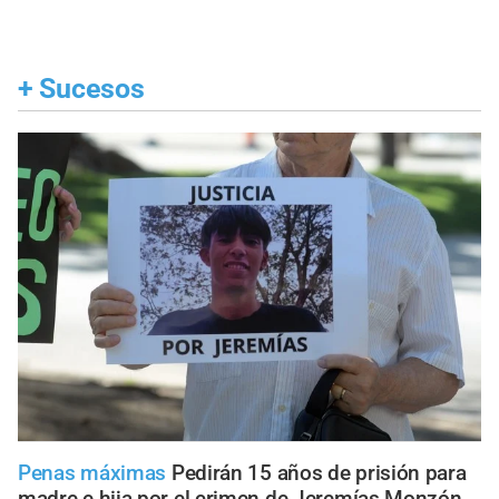
+
Sucesos
Penas máximas
Pedirán 15 años de prisión para
madre e hija por el crimen de Jeremías Monzón