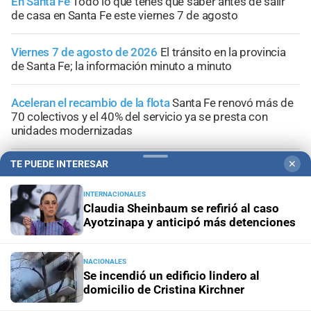
En Santa Fe
Todo lo que tenés que saber antes de salir
de casa en Santa Fe este viernes 7 de agosto
Viernes 7 de agosto de 2026
El tránsito en la provincia
de Santa Fe; la información minuto a minuto
Aceleran el recambio de la flota
Santa Fe renovó más de
70 colectivos y el 40% del servicio ya se presta con
unidades modernizadas
TE PUEDE INTERESAR
✕
Pronóstico
Viernes con cielo despejado, frío por la
mañana y máxima de 16°C en la ciudad de Santa Fe
INTERNACIONALES
Claudia Sheinbaum se refirió al caso
Ayotzinapa y anticipó más detenciones
NACIONALES
+
Sucesos
Se incendió un edificio lindero al
domicilio de Cristina Kirchner