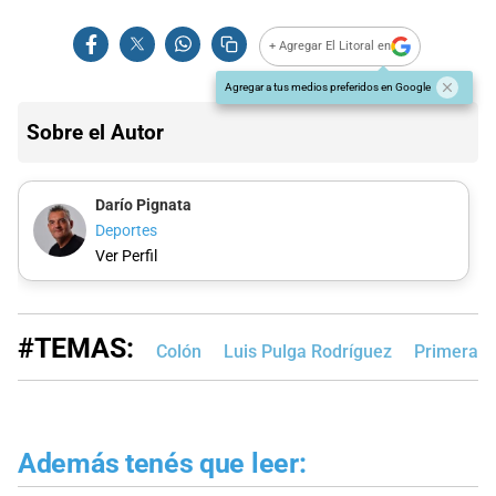
+ Agregar El Litoral en
Agregar a tus medios preferidos en Google
Sobre el Autor
Darío Pignata
Deportes
Ver Perfil
#TEMAS:
Colón
Luis Pulga Rodríguez
Primera N
Además tenés que leer: