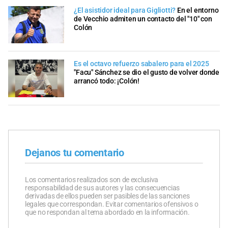
¿El asistidor ideal para Gigliotti?
En el entorno
de Vecchio admiten un contacto del "10" con
Colón
Es el octavo refuerzo sabalero para el 2025
"Facu" Sánchez se dio el gusto de volver donde
arrancó todo: ¡Colón!
Dejanos tu comentario
Los comentarios realizados son de exclusiva
responsabilidad de sus autores y las consecuencias
derivadas de ellos pueden ser pasibles de las sanciones
legales que correspondan. Evitar comentarios ofensivos o
que no respondan al tema abordado en la información.