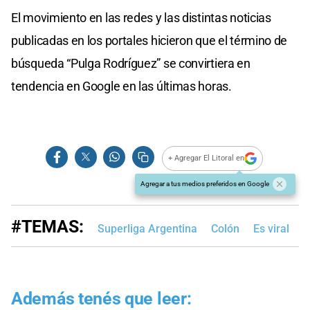
El movimiento en las redes y las distintas noticias
publicadas en los portales hicieron que el término de
búsqueda “Pulga Rodríguez” se convirtiera en
tendencia en Google en las últimas horas.
+ Agregar El Litoral en
Agregar a tus medios preferidos en Google
#TEMAS:
Superliga Argentina
Colón
Es viral
L
Además tenés que leer: