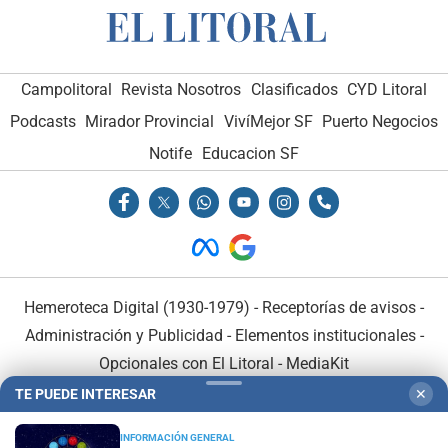
Campolitoral
Revista Nosotros
Clasificados
CYD Litoral
Podcasts
Mirador Provincial
VivíMejor SF
Puerto Negocios
Notife
Educacion SF
Hemeroteca Digital (1930-1979)
-
Receptorías de avisos
-
Administración y Publicidad
-
Elementos institucionales
-
Opcionales con El Litoral
-
MediaKit
TE PUEDE INTERESAR
✕
El Litoral es miembro de:
INFORMACIÓN GENERAL